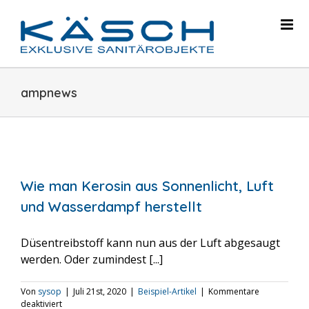
Skip
to
content
ampnews
Wie man Kerosin aus Sonnenlicht, Luft
und Wasserdampf herstellt
Düsentreibstoff kann nun aus der Luft abgesaugt
werden. Oder zumindest [...]
Von
sysop
|
Juli 21st, 2020
|
Beispiel-Artikel
|
Kommentare
für
deaktiviert