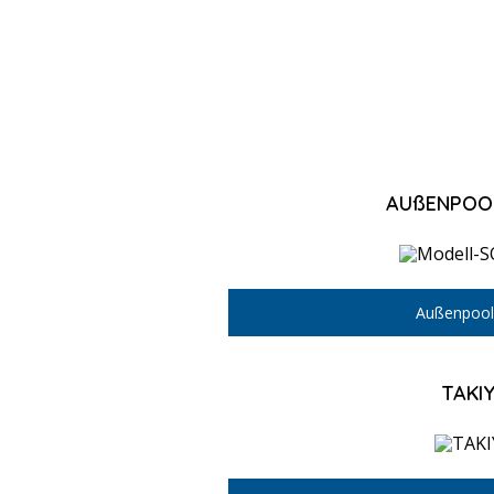
AUßENPOO
Außenpool
TAKI